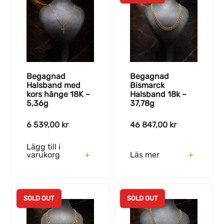
Begagnad
Begagnad
Halsband med
Bismarck
kors hänge 18K –
Halsband 18k –
5,36g
37,78g
6 539,00
kr
46 847,00
kr
Lägg till i
varukorg
Läs mer
SOLD OUT
SOLD OUT