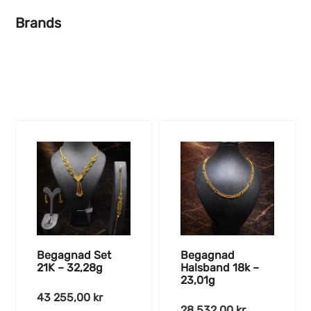
Brands
Begagnad Set
Begagnad
21K – 32,28g
Halsband 18k –
23,01g
43 255,00
kr
28 532,00
kr