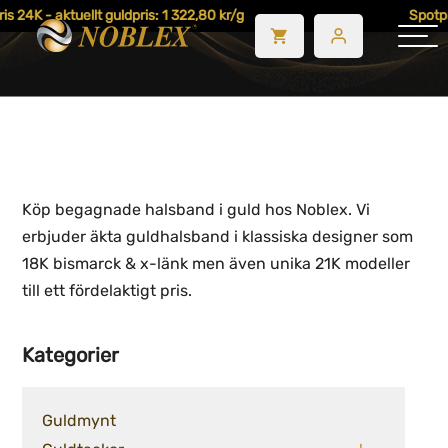
 24K - aktuellt guldpris: 1 322,80 kr/g
Spotpris
Köp begagnade halsband i guld hos Noblex. Vi
erbjuder äkta guldhalsband i klassiska designer som
18K bismarck & x-länk men även unika 21K modeller
till ett fördelaktigt pris.
Kategorier
Guldmynt