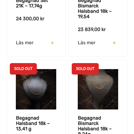
Begagnad Set
Begagnad
21K – 17,74g
Bismarck
Halsband 18k –
19,54
24 300,00
kr
23 839,00
kr
Läs mer
Läs mer
SOLD OUT
SOLD OUT
Begagnad
Begagnad
Halsband 18k –
Bismarck
13,41 g
Halsband 18k –