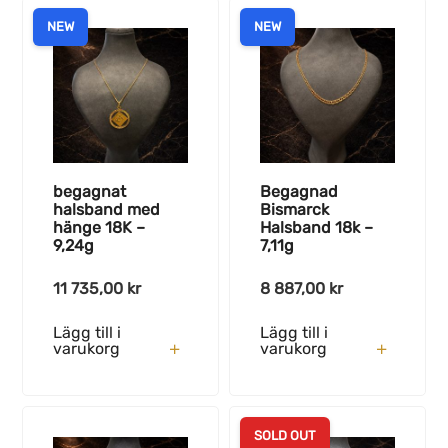
NEW
NEW
begagnat
Begagnad
halsband med
Bismarck
hänge 18K –
Halsband 18k –
9,24g
7,11g
11 735,00
kr
8 887,00
kr
Lägg till i
Lägg till i
varukorg
varukorg
SOLD OUT