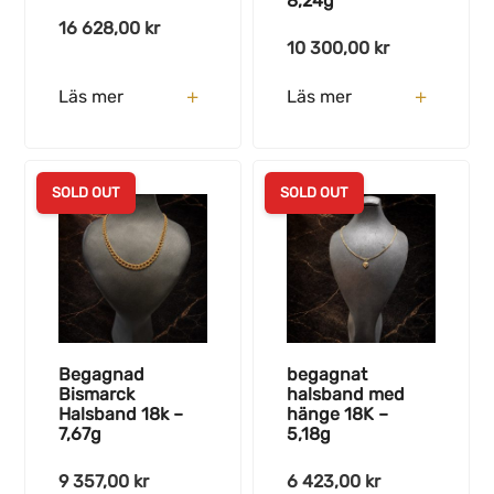
8,24g
16 628,00
kr
10 300,00
kr
Läs mer
Läs mer
SOLD OUT
SOLD OUT
Begagnad
begagnat
Bismarck
halsband med
Halsband 18k –
hänge 18K –
7,67g
5,18g
9 357,00
kr
6 423,00
kr