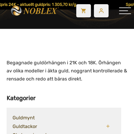
ris 24K - aktuellt guldpris: 1 305,70 kr/g
Spotp
Begagnade guldörhängen i 21K och 18K. Örhängen
av olika modeller i äkta guld, noggrant kontrollerade &
rensade och redo att bäras direkt.
Kategorier
Guldmynt
Guldtackor