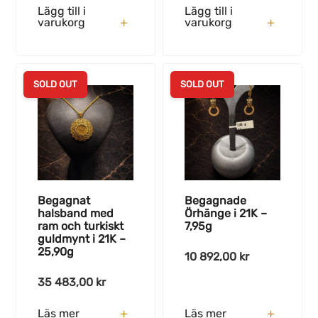
Lägg till i
Lägg till i
varukorg
varukorg
SOLD OUT
SOLD OUT
Begagnat
Begagnade
halsband med
Örhänge i 21K –
ram och turkiskt
7,95g
guldmynt i 21K –
25,90g
10 892,00
kr
35 483,00
kr
Läs mer
Läs mer