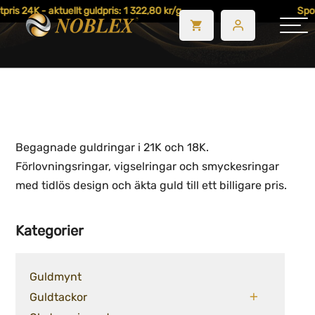
pris 24K - aktuellt guldpris: 1 322,80 kr/g
Spot
Begagnade guldringar i 21K och 18K.
Förlovningsringar, vigselringar och smyckesringar
med tidlös design och äkta guld till ett billigare pris.
Kategorier
Guldmynt
Guldtackor