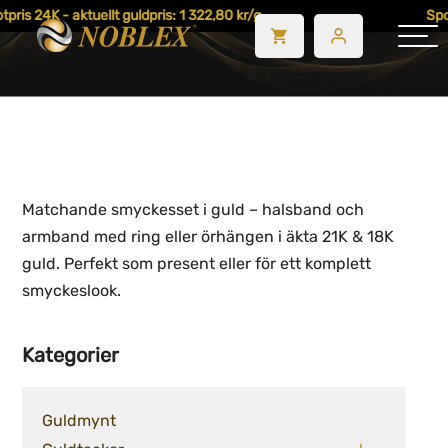
pris 24K - aktuellt guldpris: 1 322,80 kr/g
Spot
Matchande smyckesset i guld – halsband och
armband med ring eller örhängen i äkta 21K & 18K
guld. Perfekt som present eller för ett komplett
smyckeslook.
Kategorier
Guldmynt