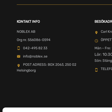
KONTAKT INFO
BESÖKAD
NOBLEX AB
Carl Kr
Org nr. 556086-0594
ÖPPET
042-495 82 33
Mån – Fre: 
Lör: 10:3
info@noblex.se
Sön: Stäng
POST ADRESS: BOX 2063, 250 02
TELEF
Helsingborg