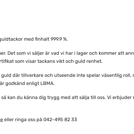
guldtackor med finhalt 999.9 %.
er. Det som vi säljer är vad vi har i lager och kommer att ann
ertifikat som visar tackans vikt och guld renhet.
guld där tillverkare och utseende inte spelar väsentlig roll, s
 är godkänd enligt LBMA.
 så kan du känna dig trygg med att sälja till oss. Vi erbjud
se
eller ringa oss på 042-495 82 33