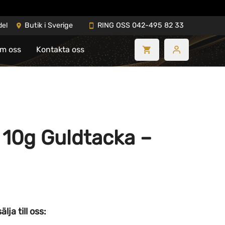
del
Butik i Sverige
RING OSS 042-495 82 33
m oss
Kontakta oss
 10g Guldtacka –
ja till oss: