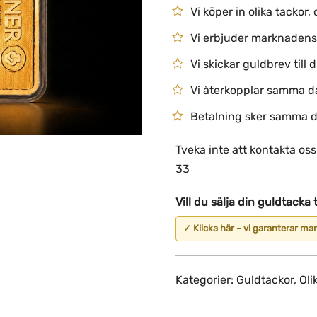
Vi köper in olika tackor, 
Vi erbjuder marknadens
Vi skickar guldbrev till 
Vi återkopplar samma da
Betalning sker samma 
Tveka inte att kontakta os
33
Vill du sälja din guldtacka t
✓ Klicka här – vi garanterar m
Kategorier:
Guldtackor
,
Oli