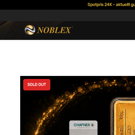
Spotpris 24K - aktuellt guldpr
SOLD OUT