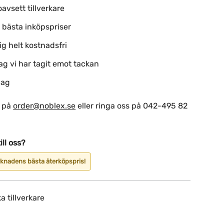
oavsett tillverkare
 bästa inköpspriser
dig helt kostnadsfri
g vi har tagit emot tackan
dag
s på
order@noblex.se
eller ringa oss på 042-495 82
ill oss?
arknadens bästa återköpspris!
ka tillverkare