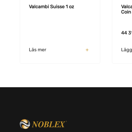
Valcambi Suisse 1 oz
Valc
Coin 
44 3
Läs mer
Lägg 