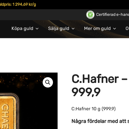
is: 1 294,69 kr/g
Certifierad e-han
Köpa guld
Sälja guld
Mer om guld
O
C.Hafner –
999,9
C:Hafner 10 g (999,9)
Några fördelar med att säl