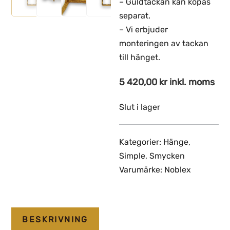
– Guldtackan kan köpas
separat.
– Vi erbjuder
monteringen av tackan
till hänget.
5 420,00
kr
inkl. moms
Slut i lager
Kategorier:
Hänge
,
Simple
,
Smycken
Varumärke:
Noblex
BESKRIVNING