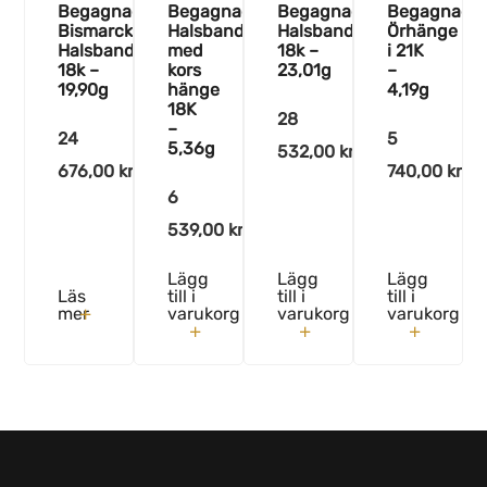
Begagnad
Begagnad
Begagnad
Begagnade
Bismarck
Halsband
Halsband
Örhänge
Halsband
med
18k –
i 21K
18k –
kors
23,01g
–
19,90g
hänge
4,19g
18K
28
–
24
5
5,36g
532,00
kr
676,00
kr
740,00
kr
6
539,00
kr
Lägg
Lägg
Lägg
Läs
till i
till i
till i
mer
varukorg
varukorg
varukorg