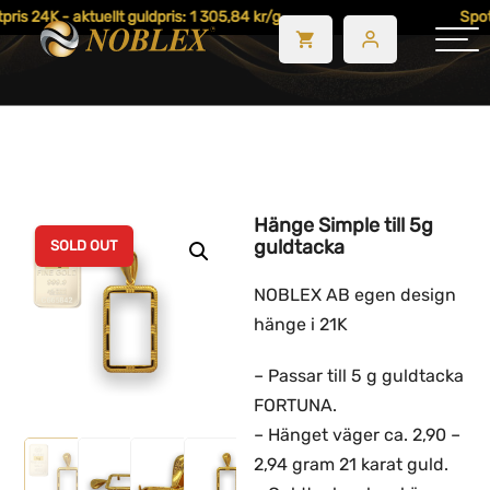
ris 24K - aktuellt guldpris: 1 305,84 kr/g
Spotp
Hänge Simple till 5g
guldtacka
SOLD OUT
NOBLEX AB egen design
hänge i 21K
– Passar till 5 g guldtacka
FORTUNA.
– Hänget väger ca. 2,90 –
2,94 gram 21 karat guld.