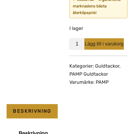
marknadens bästa
återköpspris!
I lager
PAMP
Lägg till i varukorg
Diego
Maradona
1g
Kategorier:
Guldtackor
,
-
PAMP Guldtackor
Exklusive
Varumärke:
PAMP
mängd
BESKRIVNING
Beskrivning