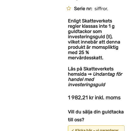
Serie nr:
siffror.
Enligt Skatteverkets
regler klassas inte 1 g
guldtackor som
investeringsguld (!!),
vilket innebär att denna
produkt är momspliktig
med 25 %
mervärdesskatt.
Läs på Skatteverkets
hemsida ⇒
Undantag för
handel med
investeringsguld
1 982,21
kr
inkl. moms
Vill du sälja din guldtacka
till oss?
✓ Klicka här – vi garanterar