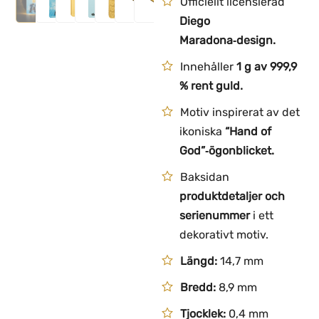
Officiellt licensierad
Diego
Maradona‑design.
Innehåller
1 g av 999,9
% rent guld.
Motiv inspirerat av det
ikoniska
“Hand of
God”‑ögonblicket.
Baksidan
produktdetaljer och
serienummer
i ett
dekorativt motiv.
Längd:
14,7 mm
Bredd:
8,9 mm
Tjocklek:
0,4 mm