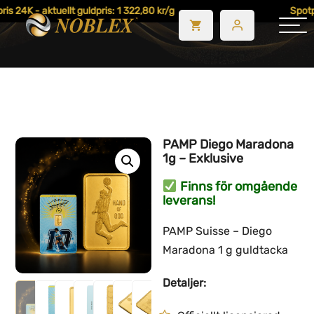
is 24K - aktuellt guldpris: 1 322,80 kr/g
Spotpr
PAMP Diego Maradona
1g – Exklusive
Finns för omgående
leverans!
PAMP Suisse – Diego
Maradona 1 g guldtacka
Detaljer: