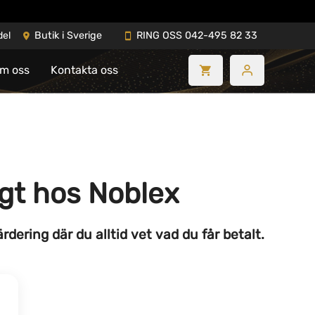
del
Butik i Sverige
RING OSS 042-495 82 33
m oss
Kontakta oss
ggt hos Noblex
dering där du alltid vet vad du får betalt.