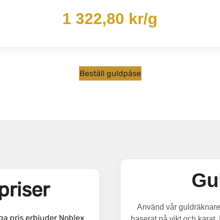
1 322,80 kr/g
Beställ guldpåse
Gu
priser
Använd vår guldräknare f
iga pris erbjuder Noblex
baserat på vikt och karat. 