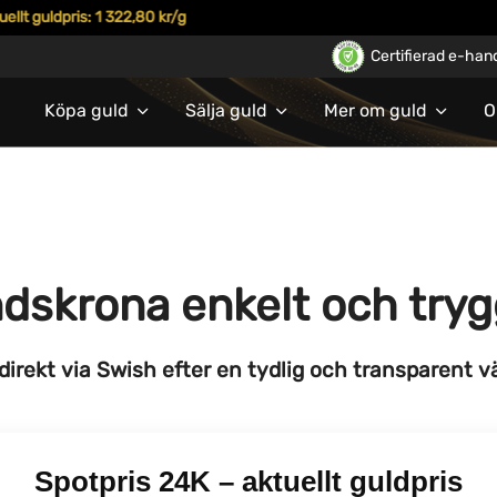
guldpris: 1 322,80 kr/g
Certifierad e-han
Köpa guld
Sälja guld
Mer om guld
O
andskrona
enkelt och try
direkt via Swish efter en tydlig och transparent vär
Spotpris 24K – aktuellt guldpris