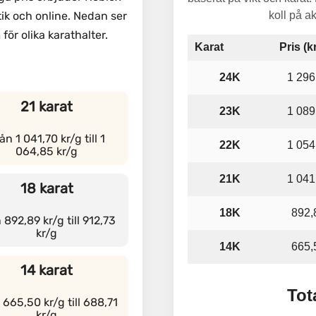
ik och online. Nedan ser
koll på a
för olika karathalter.
Karat
Pris (k
24K
1 296
21 karat
23K
1 089
ån 1 041,70 kr/g till 1
22K
1 054
064,85 kr/g
21K
1 041
18 karat
18K
892,
 892,89 kr/g till 912,73
kr/g
14K
665,
14 karat
Tot
 665,50 kr/g till 688,71
kr/g