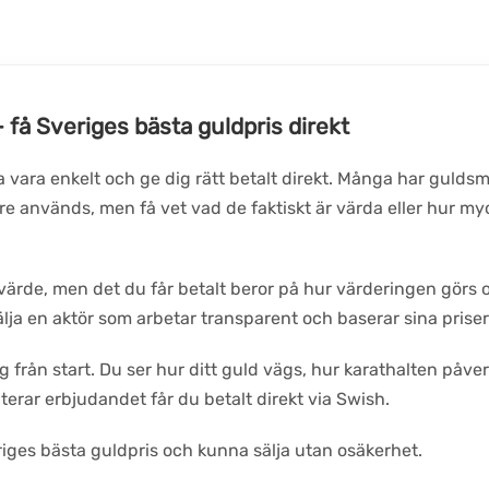
– få Sveriges bästa guldpris direkt
a vara enkelt och ge dig rätt betalt direkt. Många har gulds
 används, men få vet vad de faktiskt är värda eller hur myck
ärde, men det du får betalt beror på hur värderingen görs och
älja en aktör som arbetar transparent och baserar sina prise
 från start. Du ser hur ditt guld vägs, hur karathalten påve
terar erbjudandet får du betalt direkt via Swish.
eriges bästa guldpris och kunna sälja utan osäkerhet.