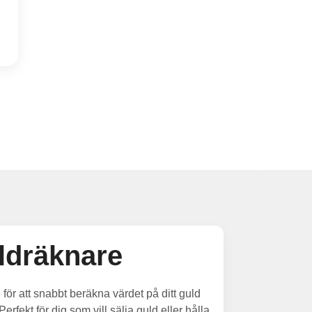
ldräknare
ör att snabbt beräkna värdet på ditt guld
Perfekt för dig som vill sälja guld eller hålla