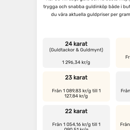
trygga och snabba guldinköp både i but
du våra aktuella guldpriser per gram 
24 karat
(Guldtackor & Guldmynt)
Fr
1 296,34 kr/g
23 karat
Från 1 089,83 kr/g till 1
Från
127,84 kr/g
22 karat
Från 1 054,16 kr/g till 1
Från
090,51 kr/g