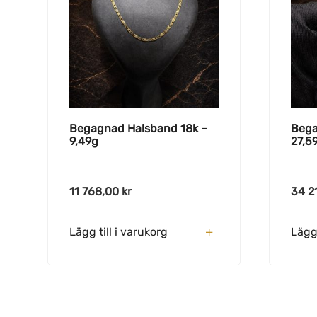
Begagnad Halsband 18k –
Bega
9,49g
27,5
11 768,00
kr
34 2
Lägg till i varukorg
Lägg 