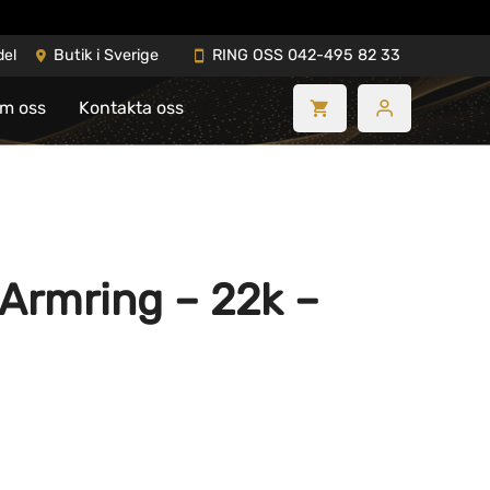
del
Butik i Sverige
RING OSS 042-495 82 33
m oss
Kontakta oss
Armring – 22k –