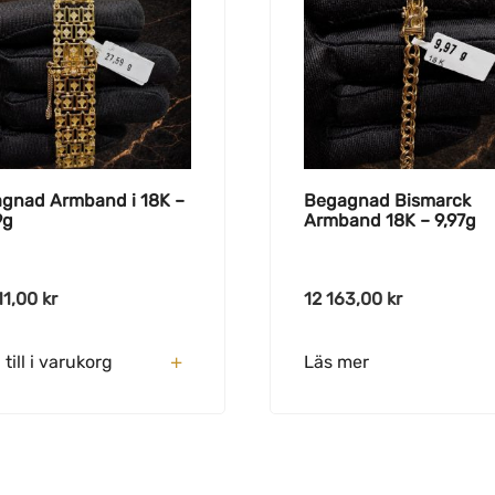
gnad Armband i 18K –
Begagnad Bismarck
9g
Armband 18K – 9,97g
11,00
kr
12 163,00
kr
till i varukorg
Läs mer