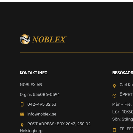
KONTAKT INFO
BESÖKAD
NOBLEX AB
Carl Kr
Org nr. 556086-0594
ÖPPET
042-495 82 33
Mån – Fre: 
Lör: 10:3
info@noblex.se
Sön: Stäng
POST ADRESS: BOX 2063, 250 02
TELEF
Helsingborg