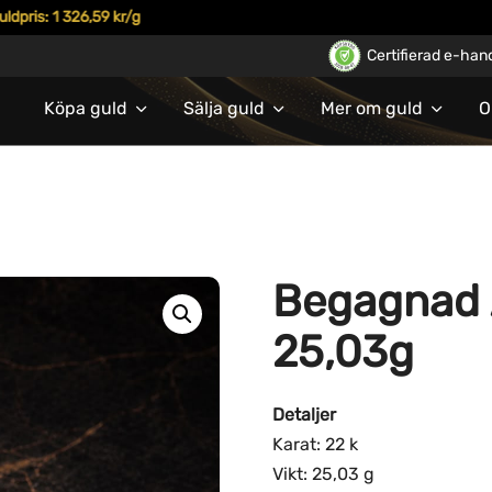
s: 1 326,59 kr/g
Certifierad e-han
Köpa guld
Sälja guld
Mer om guld
O
Begagnad 
25,03g
Detaljer
Karat: 22 k
Vikt: 25,03 g