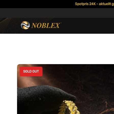
Spotpris 24K - aktuellt guldpri
SOLD OUT