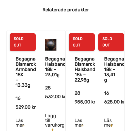
Relaterade produkter
SOLD
SOLD
SOLD
OUT
OUT
OUT
Begagnad
Begagnad
Begagnad
Begagnad
Bismarck
Halsband
Bismarck
Halsband
Armband
18k –
Halsband
18k –
18K
23,01g
18k –
13,41
–
22,98g
g
13,33g
28
28
16
532,00
kr
16
955,00
kr
628,00
kr
529,00
kr
Lägg
Läs
till i
Läs
Läs
mer
varukorg
mer
mer