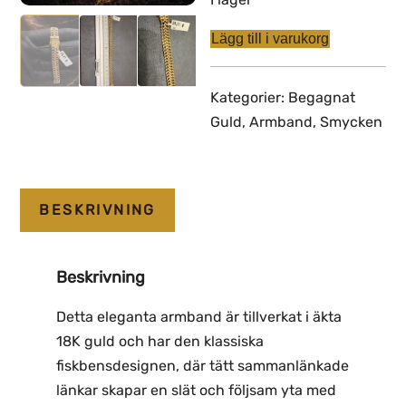
Lägg till i varukorg
Begagnad
Fiskbens
armband
Kategorier:
Begagnat
i
Guld
,
Armband
,
Smycken
18K
-
24,41g
mängd
BESKRIVNING
Beskrivning
Detta eleganta armband är tillverkat i äkta
18K guld och har den klassiska
fiskbensdesignen, där tätt sammanlänkade
länkar skapar en slät och följsam yta med