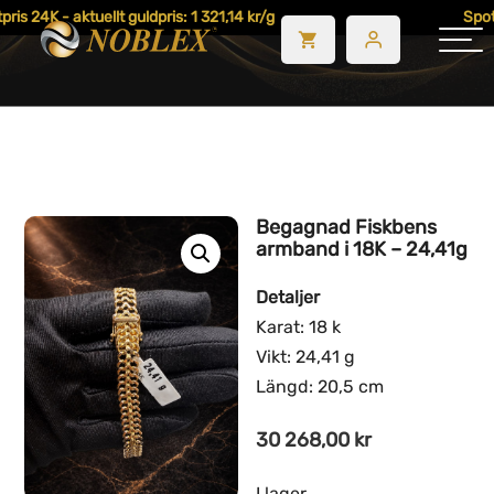
ris 24K - aktuellt guldpris: 1 321,14 kr/g
Spotp
Begagnad Fiskbens
armband i 18K – 24,41g
Detaljer
Karat: 18 k
Vikt: 24,41 g
Längd: 20,5 cm
30 268,00
kr
I lager