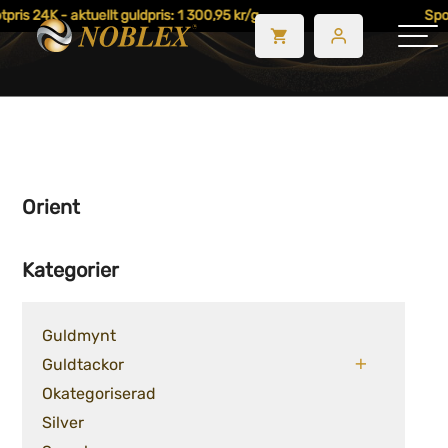
pris 24K - aktuellt guldpris: 1 300,95 kr/g
Spot
Orient
Kategorier
Guldmynt
Guldtackor
Okategoriserad
Silver